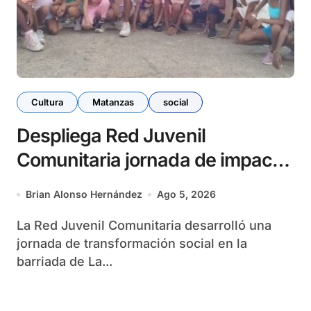
Cultura
Matanzas
social
Despliega Red Juvenil
Comunitaria jornada de impacto
social en barrio La Marina
Brian Alonso Hernández
Ago 5, 2026
La Red Juvenil Comunitaria desarrolló una
jornada de transformación social en la
barriada de La...