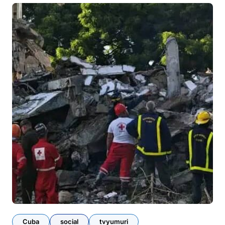
Cuba
social
tvyumuri