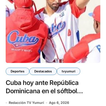
Deportes
Destacados
tvyumuri
Cuba hoy ante República
Dominicana en el sóftbol
centrocaribeño
Redacción TV Yumurí
Ago 6, 2026