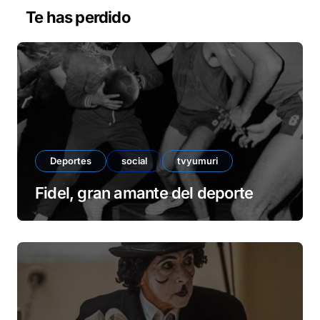
v
Te has perdido
í
d
e
o
Deportes
social
tvyumuri
Fidel, gran amante del deporte