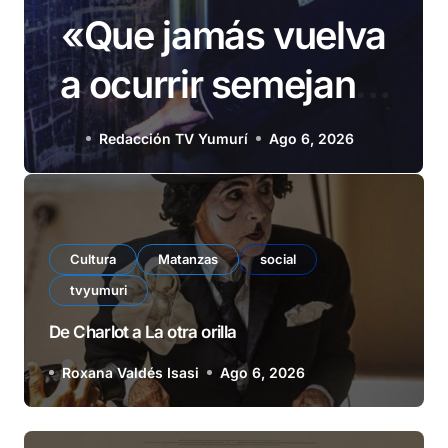
«Que jamás vuelva
a ocurrir semejante
barbarie»
Redacción TV Yumurí
Ago 6, 2026
Cultura
Matanzas
social
tvyumuri
De Charlot a La otra orilla
Roxana Valdés Isasi
Ago 6, 2026