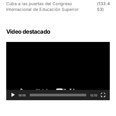
Cuba a las puertas del Congreso
(133.4
Internacional de Educación Superior
53)
Video destacado
R
e
p
r
o
d
u
c
t
o
00:00
01:52
r
d
e