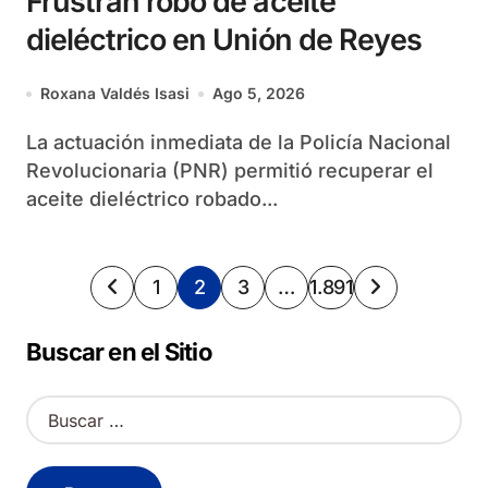
Frustran robo de aceite
dieléctrico en Unión de Reyes
Roxana Valdés Isasi
Ago 5, 2026
La actuación inmediata de la Policía Nacional
Revolucionaria (PNR) permitió recuperar el
aceite dieléctrico robado...
Paginación
1
2
3
…
1.891
de
Buscar en el Sitio
entradas
B
u
s
c