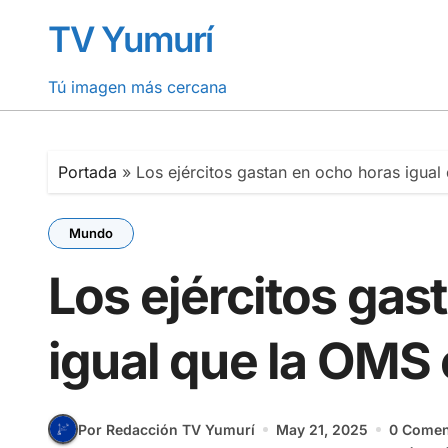
Saltar
TV Yumurí
al
contenido
Tú imagen más cercana
Portada
»
Los ejércitos gastan en ocho horas igua
Mundo
Los ejércitos gas
igual que la OMS
Por Redacción TV Yumurí
May 21, 2025
0 Comen