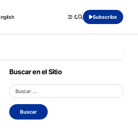
English
Subscribe
Buscar en el Sitio
B
u
s
c
a
r
: