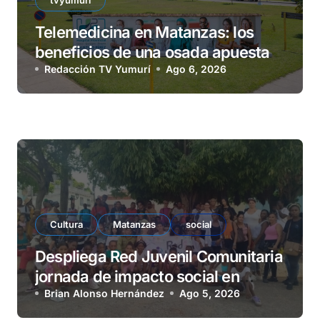
tvyumuri
Telemedicina en Matanzas: los
beneficios de una osada apuesta
Redacción TV Yumurí
Ago 6, 2026
Cultura
Matanzas
social
Despliega Red Juvenil Comunitaria
jornada de impacto social en
barrio La Marina
Brian Alonso Hernández
Ago 5, 2026