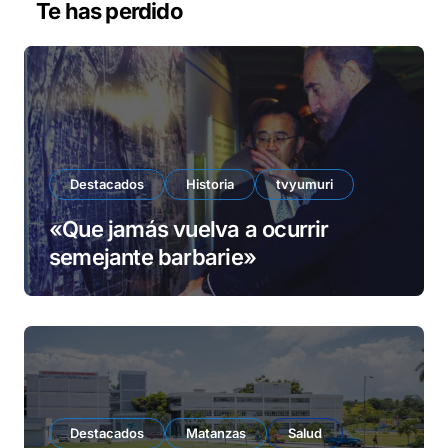
Te has perdido
í
d
e
o
Destacados
Historia
tvyumuri
«Que jamás vuelva a ocurrir
semejante barbarie»
Destacados
Matanzas
Salud