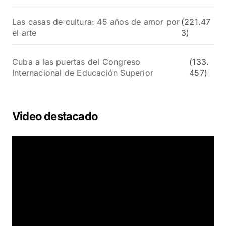
Las casas de cultura: 45 años de amor por
(221.47
el arte
3)
Cuba a las puertas del Congreso
(133.
Internacional de Educación Superior
457)
Video destacado
R
e
p
r
o
d
u
c