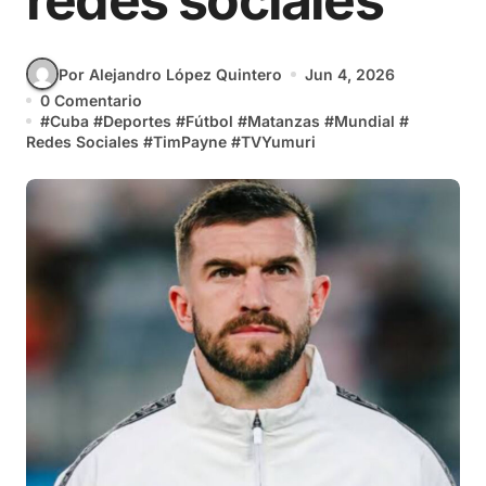
redes sociales
Por Alejandro López Quintero
Jun 4, 2026
0 Comentario
#
Cuba
#
Deportes
#
Fútbol
#
Matanzas
#
Mundial
#
Redes Sociales
#
TimPayne
#
TVYumuri