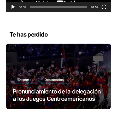
t
o
00:00
01:52
r
d
e
v
Te has perdido
í
d
e
o
Deportes
Destacados
Pronunciamiento de la delegación
a los Juegos Centroamericanos