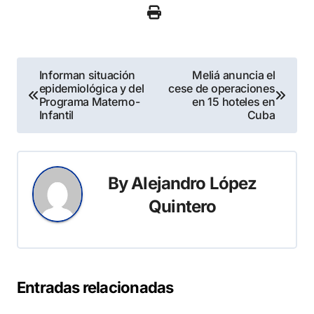
Navegación
Informan situación
Meliá anuncia el
epidemiológica y del
cese de operaciones
de
Programa Materno-
en 15 hoteles en
Infantil
Cuba
entradas
By
Alejandro López
Quintero
Entradas relacionadas