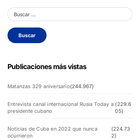
B
u
s
c
a
r
:
Publicaciones más vistas
Matanzas 329 aniversario
(244.967)
Entrevista canal internacional Rusia Today a
(229.6
presidente cubano
05)
Noticias de Cuba en 2022 que nunca
(224.73
ocurrieron
2)