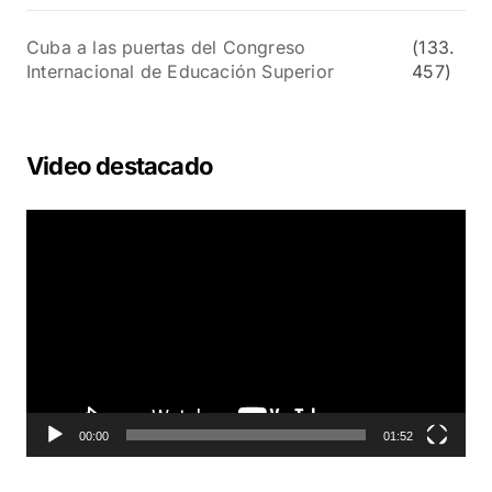
Cuba a las puertas del Congreso
(133.
Internacional de Educación Superior
457)
Video destacado
R
e
p
r
o
d
u
c
t
o
00:00
01:52
r
d