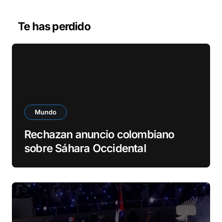
e
v
Te has perdido
í
d
e
o
Mundo
Rechazan anuncio colombiano
sobre Sáhara Occidental