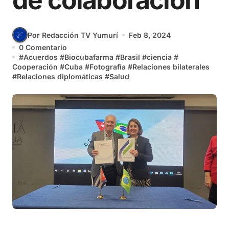
de colaboración
Por Redacción TV Yumurí
Feb 8, 2024
0 Comentario
#
Acuerdos
#
Biocubafarma
#
Brasil
#
ciencia
#
Cooperación
#
Cuba
#
Fotografía
#
Relaciones bilaterales
#
Relaciones diplomáticas
#
Salud