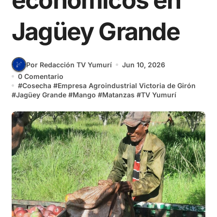
económicos en
Jagüey Grande
Por Redacción TV Yumurí
Jun 10, 2026
0 Comentario
#
Cosecha
#
Empresa Agroindustrial Victoria de Girón
#
Jagüey Grande
#
Mango
#
Matanzas
#
TV Yumurí