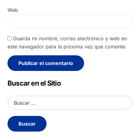
Web
Guarda mi nombre, correo electrónico y web en
este navegador para la próxima vez que comente.
Alternative:
Buscar en el Sitio
B
u
s
c
a
r