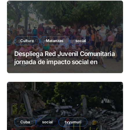
e
o
Cultura
Matanzas
social
Despliega Red Juvenil Comunitaria
jornada de impacto social en
barrio La Marina
Cuba
social
tvyumuri