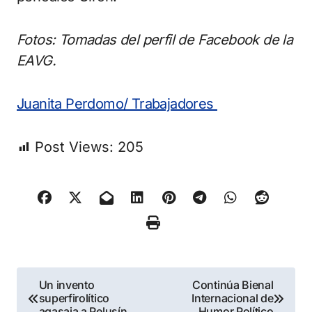
Fotos: Tomadas del perfil de Facebook de la
EAVG.
Juanita Perdomo/ Trabajadores
Post Views:
205
Navegación
Un invento
Continúa Bienal
superfirolítico
Internacional de
agasaja a Pelusín
Humor Político