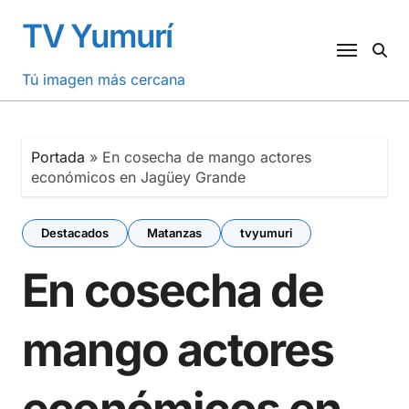
Saltar
TV Yumurí
al
contenido
Tú imagen más cercana
Portada
»
En cosecha de mango actores
económicos en Jagüey Grande
Destacados
Matanzas
tvyumuri
En cosecha de
mango actores