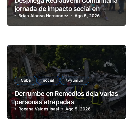
Despliega Red Juvenil Comunitaria
jornada de impacto social en
barrio La Marina
Brian Alonso Hernández
Ago 5, 2026
Cuba
social
tvyumuri
Derrumbe en Remedios deja varias
personas atrapadas
Roxana Valdés Isasi
Ago 5, 2026