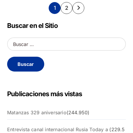
Paginación
1
2
de
Buscar en el Sitio
entradas
B
u
s
c
a
r
:
Publicaciones más vistas
Matanzas 329 aniversario
(244.950)
Entrevista canal internacional Rusia Today a
(229.5