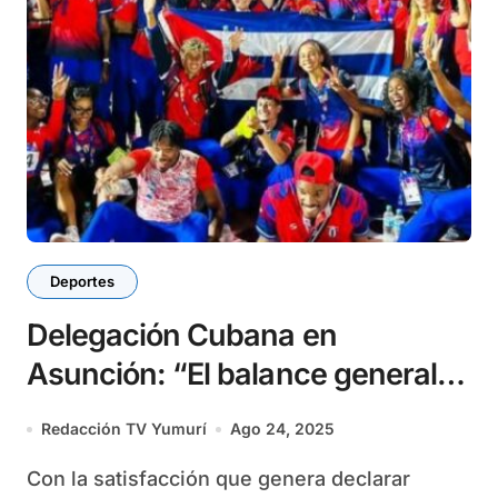
Deportes
Delegación Cubana en
Asunción: “El balance general
se ajusta a lo previsto”
Redacción TV Yumurí
Ago 24, 2025
Con la satisfacción que genera declarar