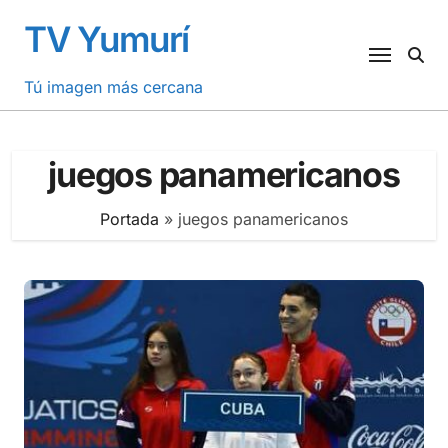
Saltar
TV Yumurí
al
contenido
Tú imagen más cercana
juegos panamericanos
Portada
»
juegos panamericanos