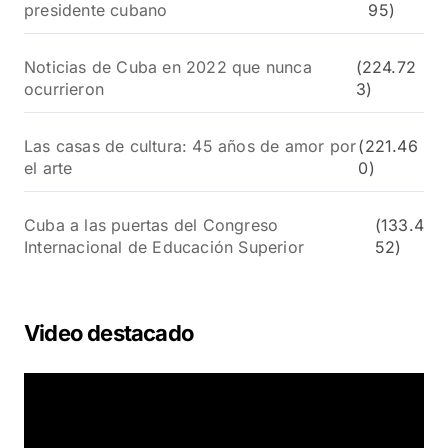
presidente cubano
95)
Noticias de Cuba en 2022 que nunca
(224.72
ocurrieron
3)
Las casas de cultura: 45 años de amor por
(221.46
el arte
0)
Cuba a las puertas del Congreso
(133.4
Internacional de Educación Superior
52)
Video destacado
R
e
p