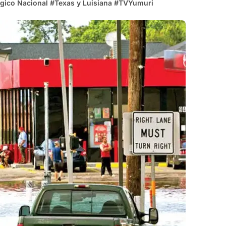
ógico Nacional
#
Texas y Luisiana
#
TVYumuri