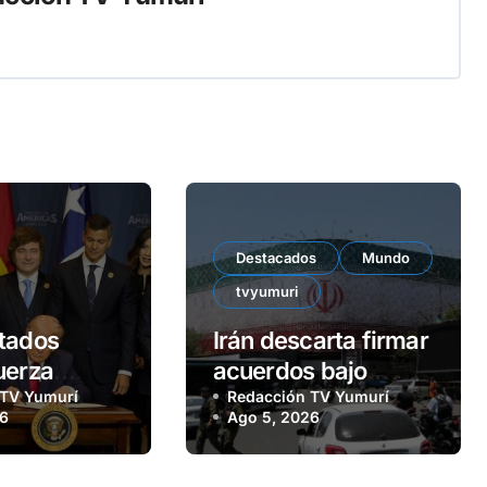
Destacados
Mundo
tvyumuri
tados
Irán descarta firmar
uerza
acuerdos bajo
onjunta con
 TV Yumurí
amenazas militares
Redacción TV Yumurí
26
Ago 5, 2026
s