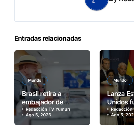
Entradas relacionadas
Mundo
Mundo
Brasil retira a
Lanza Es
embajador de
Unidos f
Argentina
Redacción TV Yumurí
militar c
Redacción
Ago 5, 2026
Ago 5, 20
18 paíse