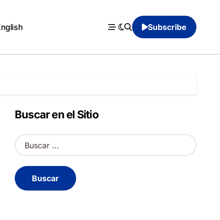
English
Subscribe
Buscar en el Sitio
B
u
s
c
a
r
: