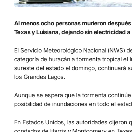
Al menos ocho personas murieron después de que el huracán Beryl azotara el sureste de
Texas y Luisiana, dejando sin electricidad a
El Servicio Meteorológico Nacional (NWS) d
categoría de huracán a tormenta tropical el
sureste del estado el domingo, continuará su
los Grandes Lagos.
Aunque se espera que la tormenta continúe 
posibilidad de inundaciones en todo el estad
En Estados Unidos, las autoridades dijeron 
condados de Harris y Montgomery en Texas