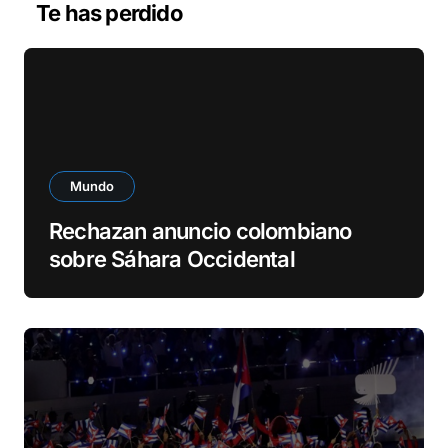
Te has perdido
í
d
e
o
Mundo
Rechazan anuncio colombiano
sobre Sáhara Occidental