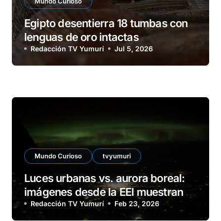
Mundo Curioso
Egipto desentierra 18 tumbas con
lenguas de oro intactas
Redacción TV Yumurí
Jul 5, 2026
Mundo Curioso
tvyumuri
Luces urbanas vs. aurora boreal:
imágenes desde la EEI muestran el
brillo de grandes ciudades rusas
Redacción TV Yumurí
Feb 23, 2026