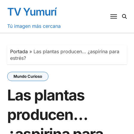
Saltar
TV Yumurí
al
contenido
Tú imagen más cercana
Portada
»
Las plantas producen… ¿aspirina para
estrés?
Mundo Curioso
Las plantas
producen…