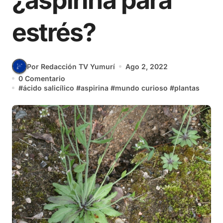
¿aspirina para
estrés?
Por Redacción TV Yumurí
Ago 2, 2022
0 Comentario
#
ácido salicílico
#
aspirina
#
mundo curioso
#
plantas