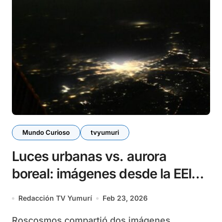
Mundo Curioso
tvyumuri
Luces urbanas vs. aurora
boreal: imágenes desde la EEI
muestran el brillo de grandes
Redacción TV Yumurí
Feb 23, 2026
ciudades rusas
Roscosmos compartió dos imágenes