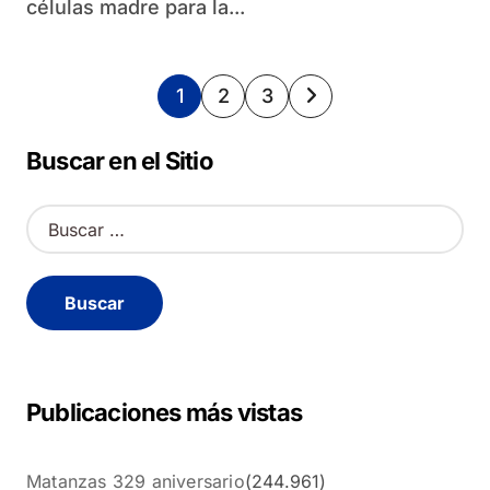
células madre para la...
Paginación
1
2
3
de
Buscar en el Sitio
entradas
B
u
s
c
a
r
:
Publicaciones más vistas
Matanzas 329 aniversario
(244.961)