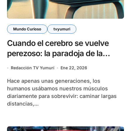
Mundo Curioso
tvyumuri
Cuando el cerebro se vuelve
perezoso: la paradoja de la
inteligencia artificial
Redacción TV Yumurí
Ene 22, 2026
conversacional
Hace apenas unas generaciones, los
humanos usábamos nuestros músculos
diariamente para sobrevivir: caminar largas
distancias,...