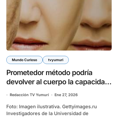
Mundo Curioso
tvyumuri
Prometedor método podría
devolver al cuerpo la capacidad
para rejuvenecer células viejas
Redacción TV Yumurí
Ene 27, 2026
Foto: Imagen ilustrativa. Gettyimages.ru
Investigadores de la Universidad de