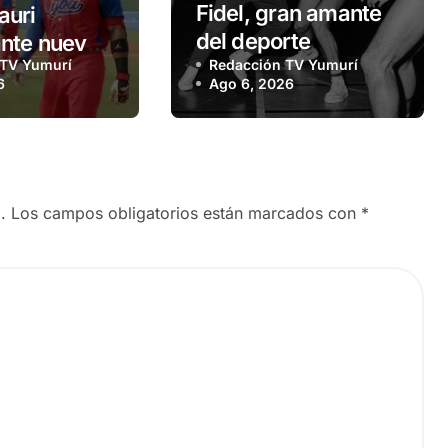
Fidel, gran amante
auri
del deporte
nte nueva
 TV Yumurí
Redacción TV Yumurí
dad
6
Ago 6, 2026
nal
.
Los campos obligatorios están marcados con
*