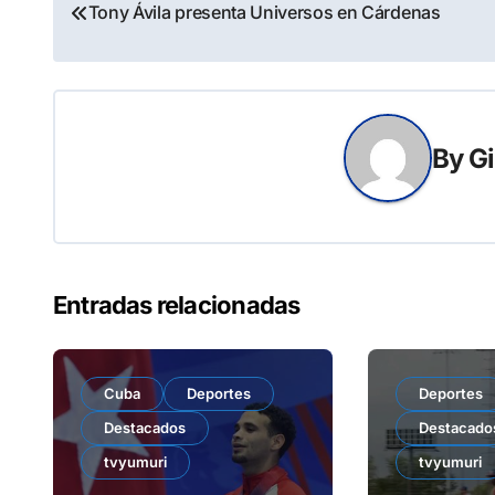
Navegación
Tony Ávila presenta Universos en Cárdenas
de
entradas
By
Gi
Entradas relacionadas
Cuba
Deportes
Deportes
Destacados
Destacado
tvyumuri
tvyumuri