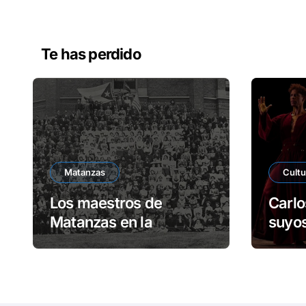
Alternative:
Te has perdido
Matanzas
Cultu
Los maestros de
Carlo
Matanzas en la
suyos
Universidad de Harvard
escen
Unid