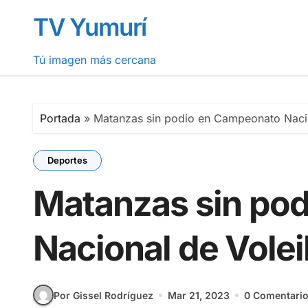
Saltar
TV Yumurí
al
contenido
Tú imagen más cercana
Portada
»
Matanzas sin podio en Campeonato Nacio
Deportes
Matanzas sin po
Nacional de Volei
Por Gissel Rodríguez
Mar 21, 2023
0 Comentari