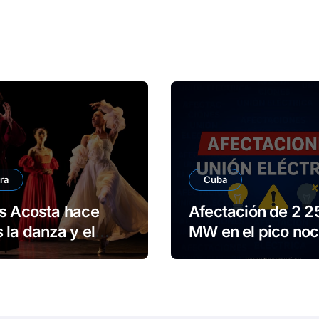
ra
Cuba
s Acosta hace
Afectación de 2 2
 la danza y el
MW en el pico noc
ario en Reino
de este viernes
o