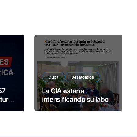
Cuba
Destacados
57
La CIA estaría
turno
intensificando su labor
contra Cuba