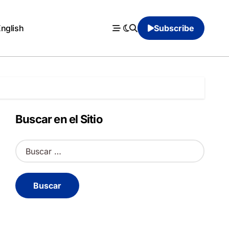
English
Subscribe
Buscar en el Sitio
B
u
s
c
a
r
: