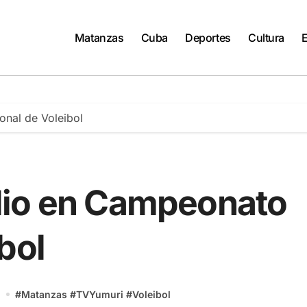
Matanzas
Cuba
Deportes
Cultura
nal de Voleibol
dio en Campeonato
bol
o
#
Matanzas
#
TVYumuri
#
Voleibol