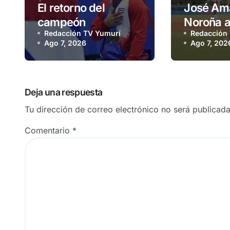
El retorno del
José Am
campeón
Noroña a
Redacción TV Yumurí
Redacción
oportuni
Ago 7, 2026
Ago 7, 202
profesio
Deja una respuesta
Tu dirección de correo electrónico no será publicada
Comentario
*