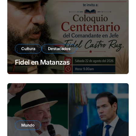
e
o
Cultura
Destacados
Fidel en Matanzas
Mundo