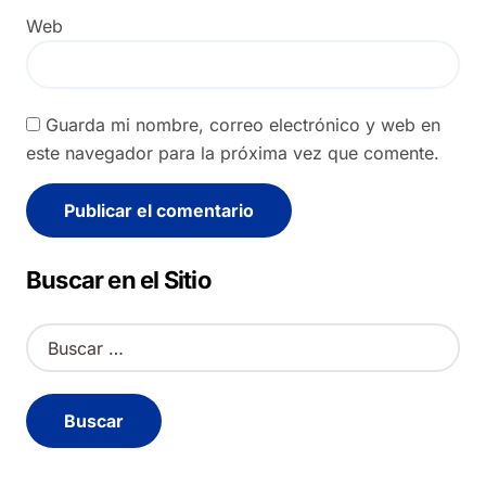
Web
Guarda mi nombre, correo electrónico y web en
este navegador para la próxima vez que comente.
Alternative:
Buscar en el Sitio
B
u
s
c
a
r
: