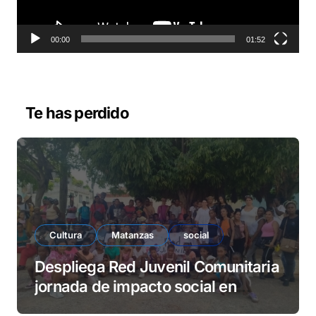
c
t
o
00:00
01:52
r
d
e
v
Te has perdido
í
d
e
o
Cultura
Matanzas
social
Despliega Red Juvenil Comunitaria
jornada de impacto social en
barrio La Marina