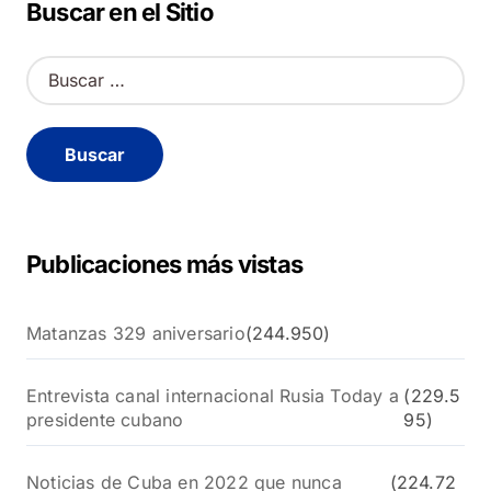
Buscar en el Sitio
B
u
s
c
a
r
:
Publicaciones más vistas
Matanzas 329 aniversario
(244.950)
Entrevista canal internacional Rusia Today a
(229.5
presidente cubano
95)
Noticias de Cuba en 2022 que nunca
(224.72