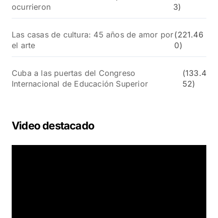
ocurrieron
3)
Las casas de cultura: 45 años de amor por
(221.46
el arte
0)
Cuba a las puertas del Congreso
(133.4
Internacional de Educación Superior
52)
Video destacado
R
e
p
r
o
d
u