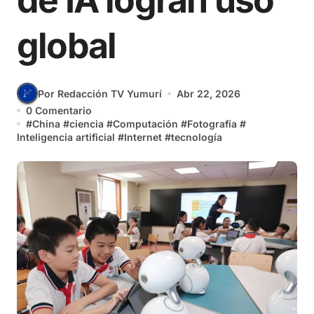
de IA logran uso
global
Por Redacción TV Yumurí
Abr 22, 2026
0 Comentario
#
China
#
ciencia
#
Computación
#
Fotografía
#
Inteligencia artificial
#
Internet
#
tecnología