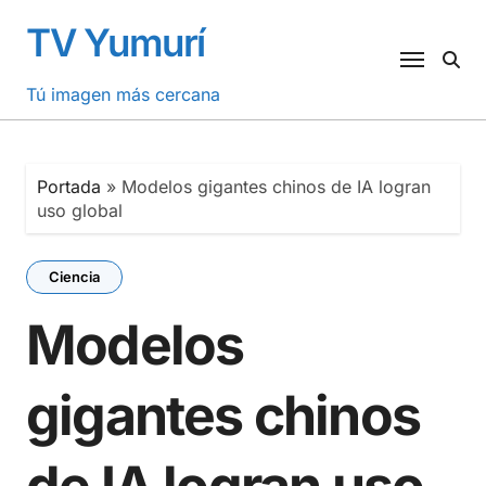
Saltar
TV Yumurí
al
contenido
Tú imagen más cercana
Portada
»
Modelos gigantes chinos de IA logran
uso global
Ciencia
Modelos
gigantes chinos