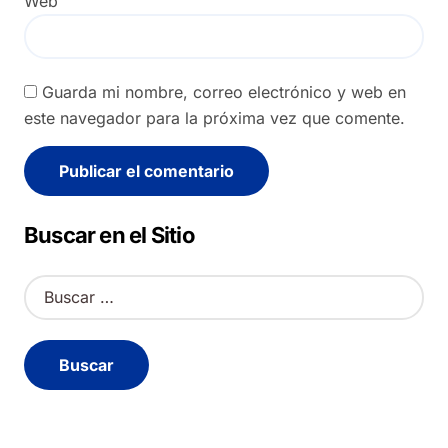
Web
Guarda mi nombre, correo electrónico y web en
este navegador para la próxima vez que comente.
Alternative:
Buscar en el Sitio
B
u
s
c
a
r
: