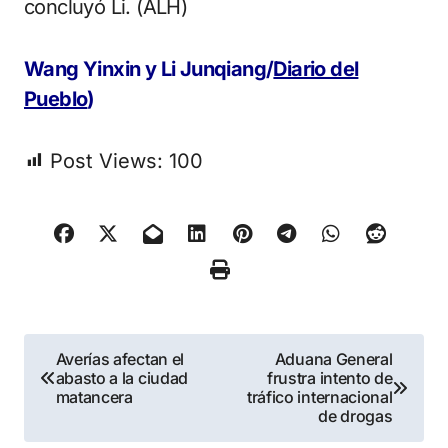
concluyó Li. (ALH)
Wang Yinxin y Li Junqiang/
Diario del
Pueblo
)
Post Views:
100
Navegación
Averías afectan el
Aduana General
abasto a la ciudad
frustra intento de
de
matancera
tráfico internacional
de drogas
entradas