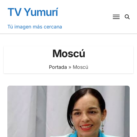
Saltar
TV Yumurí
al
contenido
Tú imagen más cercana
Moscú
Portada
»
Moscú