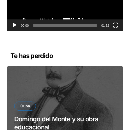
d
u
c
t
o
00:00
01:52
r
d
e
v
Te has perdido
í
d
e
o
Cuba
Domingo del Monte y su obra
educacional