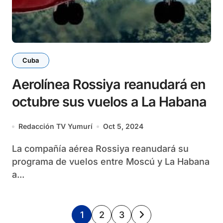
Cuba
Aerolínea Rossiya reanudará en
octubre sus vuelos a La Habana
Redacción TV Yumurí
Oct 5, 2024
La compañía aérea Rossiya reanudará su
programa de vuelos entre Moscú y La Habana
a...
Paginación
1
2
3