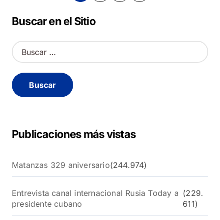
de
Buscar en el Sitio
entradas
B
u
s
c
a
r
:
Publicaciones más vistas
Matanzas 329 aniversario
(244.974)
Entrevista canal internacional Rusia Today a
(229.
presidente cubano
611)