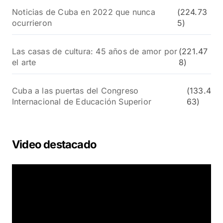
Noticias de Cuba en 2022 que nunca
(224.73
ocurrieron
5)
Las casas de cultura: 45 años de amor por
(221.47
el arte
8)
Cuba a las puertas del Congreso
(133.4
Internacional de Educación Superior
63)
Video destacado
R
e
p
r
o