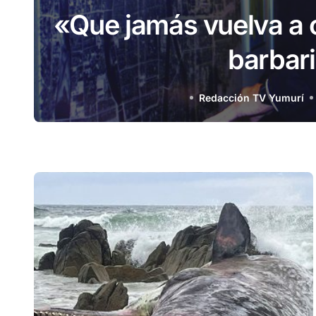
te
Telemedicina en 
beneficios de una
Redacción TV Yumurí