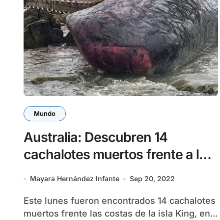
Mundo
Australia: Descubren 14
cachalotes muertos frente a las
costas de una isla
Mayara Hernández Infante
Sep 20, 2022
Este lunes fueron encontrados 14 cachalotes
muertos frente las costas de la isla King, en...