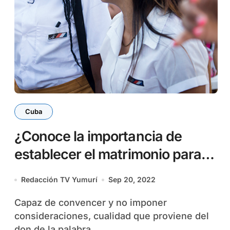
Cuba
¿Conoce la importancia de
establecer el matrimonio para
las personas mayores de 18
Redacción TV Yumurí
Sep 20, 2022
años?
Capaz de convencer y no imponer
consideraciones, cualidad que proviene del
don de la palabra...