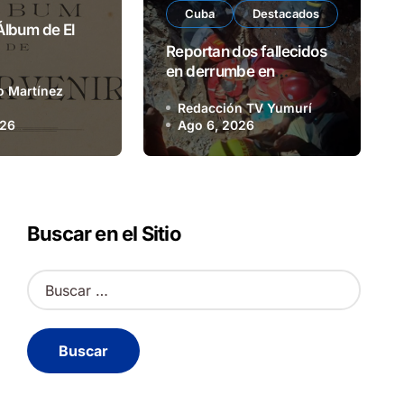
Cuba
Destacados
Cultura
Destacados
tvyumuri
 Álbum de El
Reportan dos fallecidos
Llega la fiesta del libro
en derrumbe en
Remedios
o Martínez
Redacción TV Yumurí
026
Ángel Rodríguez Pérez
Ago 6, 2026
Ago 6, 2026
Buscar en el Sitio
B
u
s
c
a
r
: