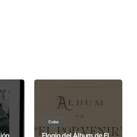
Cuba
ión
Elogio del Álbum de El