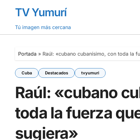
Saltar
TV Yumurí
al
contenido
Tú imagen más cercana
Portada
»
Raúl: «cubano cubanísimo, con toda la f
Cuba
Destacados
tvyumuri
Raúl: «cubano cu
toda la fuerza qu
sugiera»