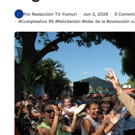
Por Redacción TV Yumurí
Jun 3, 2026
0 Coment
#
Cumpleaños 95
#
felicitación
#
líder de la Revolución 