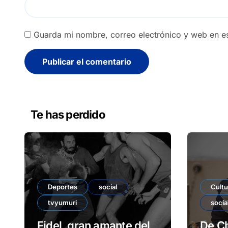
Guarda mi nombre, correo electrónico y web en e
Alternative:
Te has perdido
Deportes
social
Cultu
tvyumuri
socia
Fidel, gran amante del
De Ch