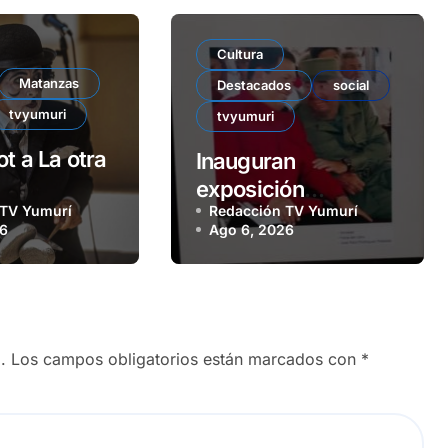
Cultura
Matanzas
Destacados
social
tvyumuri
tvyumuri
t a La otra
Inauguran
exposición
 TV Yumurí
Redacción TV Yumurí
colectiva Junto a
26
Ago 6, 2026
Fidel
.
Los campos obligatorios están marcados con
*