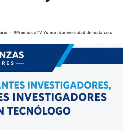
ario
#
Premios
#
TV Yumurí
#
universidad de matanzas