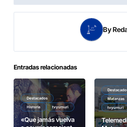
de
entradas
By
Reda
Entradas relacionadas
Destacado
Destacados
Matanzas
Historia
tvyumuri
tvyumuri
«Que jamás vuelva
Telemedi