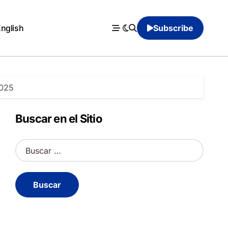
English
Subscribe
2025
Buscar en el Sitio
B
u
s
c
a
r
: