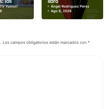
: los
libro
 TV Yumurí
Ángel Rodríguez Pérez
os de una
26
Ago 6, 2026
puesta
.
Los campos obligatorios están marcados con
*