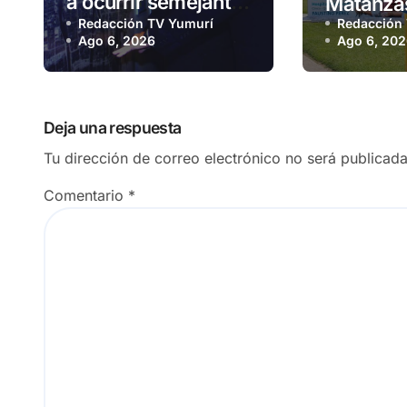
a ocurrir semejante
Matanzas
barbarie»
Redacción TV Yumurí
Redacción
benefici
Ago 6, 2026
Ago 6, 20
osada a
Deja una respuesta
Tu dirección de correo electrónico no será publicada
Comentario
*