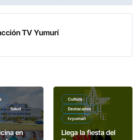
cción TV Yumurí
s
Cultura
Salud
Destacados
tvyumuri
cina en
Llega la fiesta del