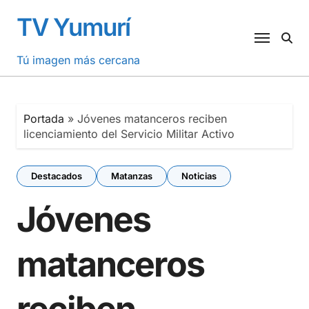
Saltar
TV Yumurí
al
contenido
Tú imagen más cercana
Portada
»
Jóvenes matanceros reciben
licenciamiento del Servicio Militar Activo
Destacados
Matanzas
Noticias
Jóvenes
matanceros