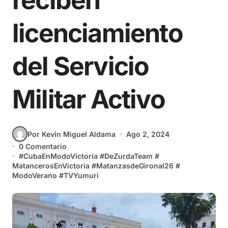
reciben
licenciamiento
del Servicio
Militar Activo
Por Kevin Miguel Aldama
Ago 2, 2024
0 Comentario
#
CubaEnModoVictoria
#
DeZurdaTeam
#
MatancerosEnVictoria
#
MatanzasdeGironal26
#
ModoVerano
#
TVYumuri