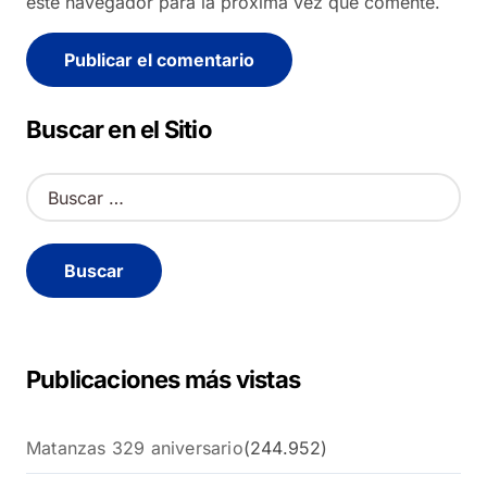
este navegador para la próxima vez que comente.
Alternative:
Buscar en el Sitio
B
u
s
c
a
r
:
Publicaciones más vistas
Matanzas 329 aniversario
(244.952)