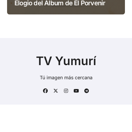
Elogio del Álbum de El Porvenir
TV Yumurí
Tú imagen más cercana
Copyright © Todos los derechos reservados
|
BlogData
por
Themeansar
.