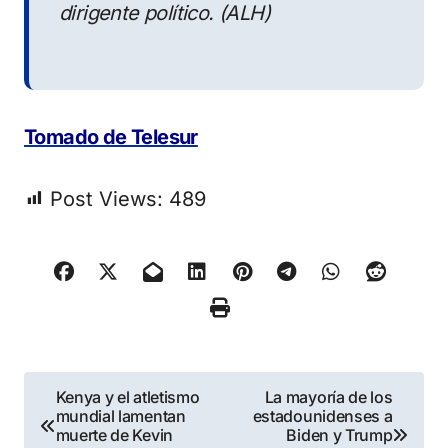
dirigente político. (ALH)
Tomado de Telesur
Post Views:
489
Navegación
Kenya y el atletismo
La mayoría de los
mundial lamentan
estadounidenses a
de
muerte de Kevin
Biden y Trump