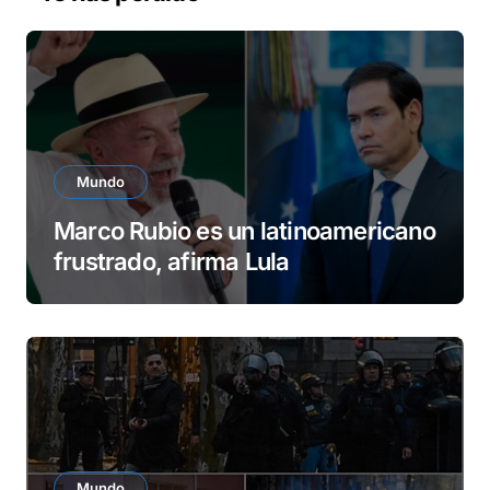
í
d
e
o
Mundo
Marco Rubio es un latinoamericano
frustrado, afirma Lula
Mundo