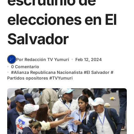
escrutinio de
elecciones en El
Salvador
Por Redacción TV Yumurí
Feb 12, 2024
0 Comentario
#
Alianza Republicana Nacionalista
#
El Salvador
#
Partidos opositores
#
TVYumuri