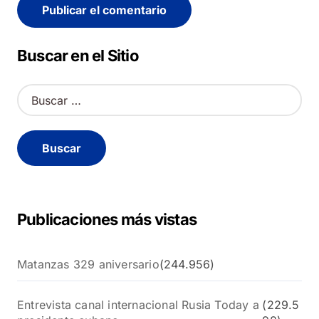
Alternative:
Buscar en el Sitio
B
u
s
c
a
r
:
Publicaciones más vistas
Matanzas 329 aniversario
(244.956)
Entrevista canal internacional Rusia Today a
(229.5