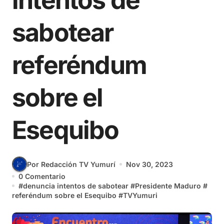
intentos de
sabotear
referéndum
sobre el
Esequibo
Por Redacción TV Yumurí
Nov 30, 2023
0 Comentario
#
denuncia intentos de sabotear
#
Presidente Maduro
#
referéndum sobre el Esequibo
#
TVYumuri