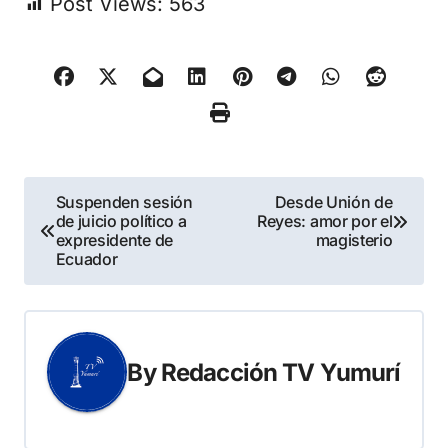
Post Views:
563
Navegación
Suspenden sesión
Desde Unión de
de juicio político a
Reyes: amor por el
de
expresidente de
magisterio
Ecuador
entradas
By
Redacción TV Yumurí