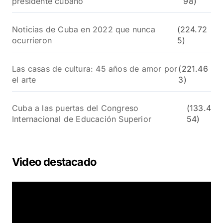
presidente cubano
98)
Noticias de Cuba en 2022 que nunca
(224.72
ocurrieron
5)
Las casas de cultura: 45 años de amor por
(221.46
el arte
3)
Cuba a las puertas del Congreso
(133.4
Internacional de Educación Superior
54)
Video destacado
R
e
p
r