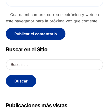
Guarda mi nombre, correo electrónico y web en
este navegador para la próxima vez que comente.
Alternative:
Buscar en el Sitio
B
u
s
c
a
r
:
Publicaciones más vistas