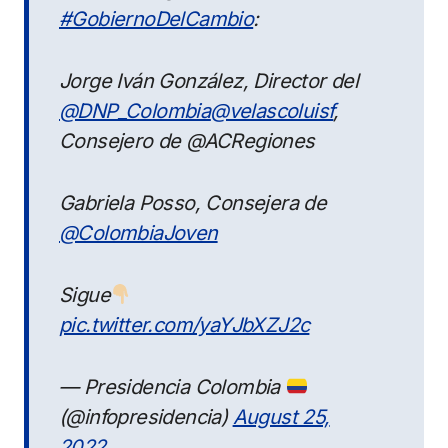
#GobiernoDelCambio
:
Jorge Iván González, Director del
@DNP_Colombia
@velascoluisf
,
Consejero de @ACRegiones
Gabriela Posso, Consejera de
@ColombiaJoven
Sigue
pic.twitter.com/yaYJbXZJ2c
— Presidencia Colombia
(@infopresidencia)
August 25,
2022