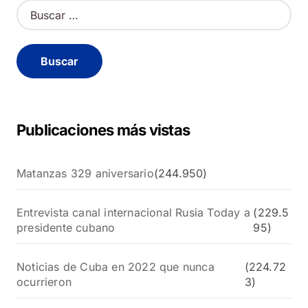
B
u
s
c
a
r
:
Publicaciones más vistas
Matanzas 329 aniversario
(244.950)
Entrevista canal internacional Rusia Today a
(229.5
presidente cubano
95)
Noticias de Cuba en 2022 que nunca
(224.72
ocurrieron
3)