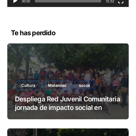
o
00:00
01:52
r
d
e
v
Te has perdido
í
d
e
o
Cultura
Matanzas
social
Despliega Red Juvenil Comunitaria
jornada de impacto social en
barrio La Marina