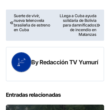
Navegación
Suerte de vivir,
LLega a Cuba ayuda
nueva telenovela
solidaria de Bolivia
de
brasileña de estreno
para damnificados
en Cuba
de incendio en
entradas
Matanzas
By
Redacción TV Yumurí
Entradas relacionadas