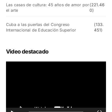
Las casas de cultura: 45 años de amor por
(221.46
el arte
0)
Cuba a las puertas del Congreso
(133.
Internacional de Educación Superior
451)
Video destacado
R
e
p
r
o
d
u
c
t