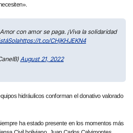
necesiten».
 Amor con amor se paga. ¡Viva la solidaridad
táSola
https://t.co/CHjKHJEKN4
CanelB)
August 21, 2022
uipos hidráulicos conforman el donativo valorado
 siempre ha estado presente en los momentos más
fensa Civil boliviano, Juan Carlos Calvimontes.