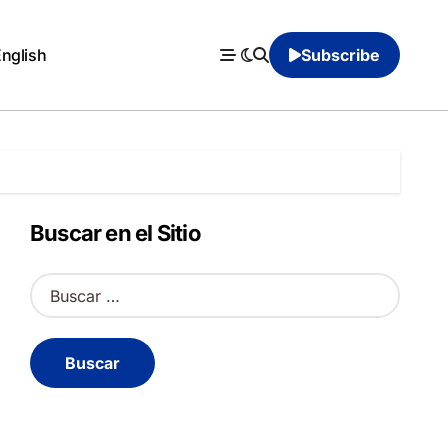
English
Subscribe
Buscar en el Sitio
B
u
s
c
a
r
: