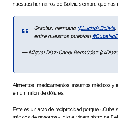
nuestros hermanos de Bolivia siempre que nos 
Gracias, hermano
@LuchoXBolivia
.
entre nuestros pueblos!
#CubaNoEs
— Miguel Díaz-Canel Bermúdez (@Diaz
Alimentos, medicamentos, insumos médicos y eq
en un millón de dólares.
Este es un acto de reciprocidad porque «Cuba
trágicos de nosotros», dijo el viceministro de De