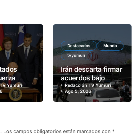
Destacados
Mundo
tvyumuri
tados
Irán descarta firmar
uerza
acuerdos bajo
onjunta con
 TV Yumurí
amenazas militares
Redacción TV Yumurí
26
Ago 5, 2026
s
.
Los campos obligatorios están marcados con
*