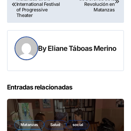
de
International Festival
Revolución en
of Progressive
Matanzas
entradas
Theater
By
Eliane Táboas Merino
Entradas relacionadas
Matanzas
Salud
social