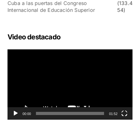
Cuba a las puertas del Congreso
(133.4
Internacional de Educación Superior
54)
Video destacado
R
e
p
r
o
d
u
c
t
o
00:00
01:52
r
d
e