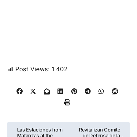
Post Views:
1.402
Navegación
Las Estaciones from
Revitalizan Comité
Matanzas at the
de Defensa de la