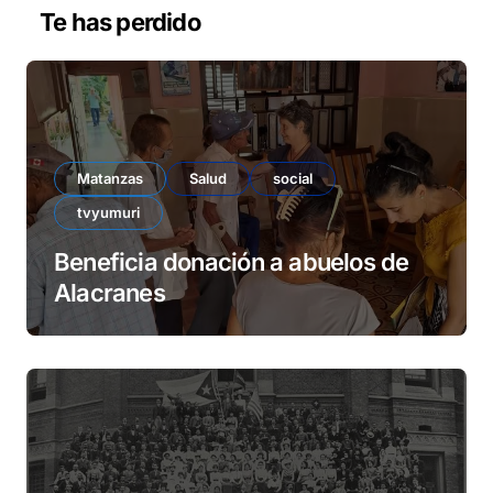
v
Te has perdido
í
d
e
o
Matanzas
Salud
social
tvyumuri
Beneficia donación a abuelos de
Alacranes