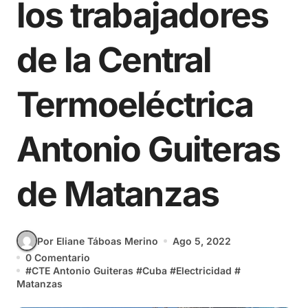
los trabajadores
de la Central
Termoeléctrica
Antonio Guiteras
de Matanzas
Por Eliane Táboas Merino
Ago 5, 2022
0 Comentario
#
CTE Antonio Guiteras
#
Cuba
#
Electricidad
#
Matanzas