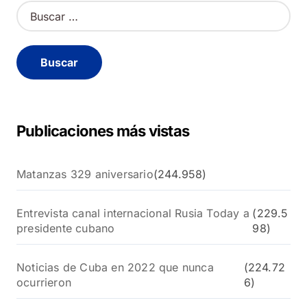
B
u
s
c
a
r
:
Publicaciones más vistas
Matanzas 329 aniversario
(244.958)
Entrevista canal internacional Rusia Today a
(229.5
presidente cubano
98)
Noticias de Cuba en 2022 que nunca
(224.72
ocurrieron
6)