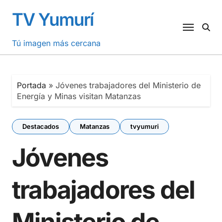
Saltar
TV Yumurí
al
contenido
Tú imagen más cercana
Portada
»
Jóvenes trabajadores del Ministerio de
Energía y Minas visitan Matanzas
Destacados
Matanzas
tvyumuri
Jóvenes
trabajadores del