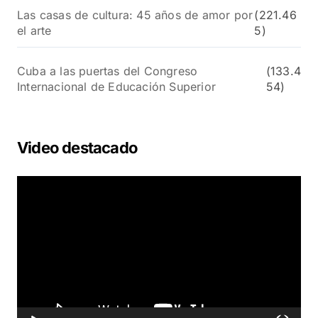
Las casas de cultura: 45 años de amor por
(221.46
el arte
5)
Cuba a las puertas del Congreso
(133.4
Internacional de Educación Superior
54)
Video destacado
R
e
p
r
o
d
u
c
t