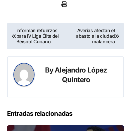
Navegación
Informan refuerzos
Averías afectan el
para IV Liga Élite del
abasto a la ciudad
de
Béisbol Cubano
matancera
entradas
By
Alejandro López
Quintero
Entradas relacionadas