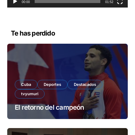
o
00:00
01:52
r
d
e
v
Te has perdido
í
d
e
o
Cuba
Deportes
Destacados
tvyumuri
El retorno del campeón