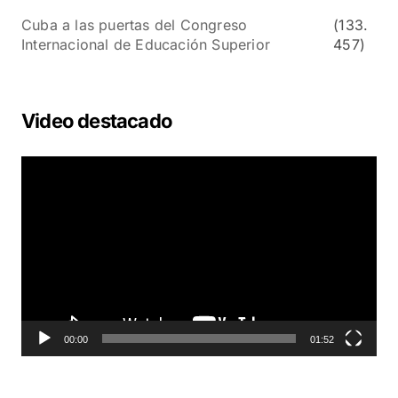
Cuba a las puertas del Congreso
(133.
Internacional de Educación Superior
457)
Video destacado
R
e
p
r
o
d
u
c
t
o
00:00
01:52
r
d