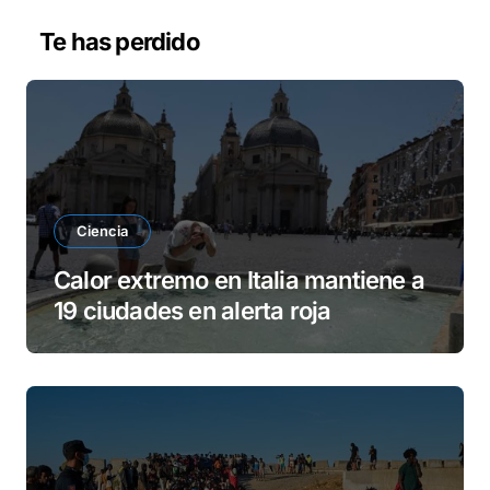
e
v
Te has perdido
í
d
e
o
Ciencia
Calor extremo en Italia mantiene a
19 ciudades en alerta roja