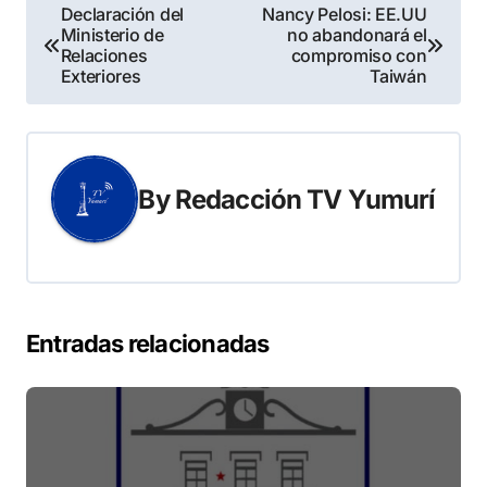
Navegación
Declaración del
Nancy Pelosi: EE.UU
Ministerio de
no abandonará el
de
Relaciones
compromiso con
Exteriores
Taiwán
entradas
By
Redacción TV Yumurí
Entradas relacionadas