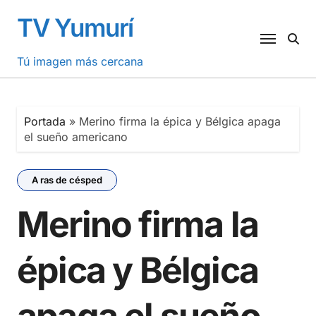
Saltar
TV Yumurí
al
contenido
Tú imagen más cercana
Portada
»
Merino firma la épica y Bélgica apaga
el sueño americano
A ras de césped
Merino firma la
épica y Bélgica