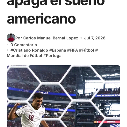
apaga el sueño
americano
Por Carlos Manuel Bernal López
Jul 7, 2026
0 Comentario
#
Cristiano Ronaldo
#
España
#
FIFA
#
Fútbol
#
Mundial de Fútbol
#
Portugal