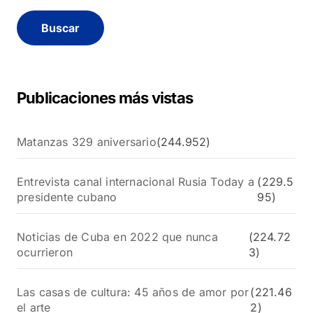
s
c
a
r
:
Publicaciones más vistas
Matanzas 329 aniversario
(244.952)
Entrevista canal internacional Rusia Today a
(229.5
presidente cubano
95)
Noticias de Cuba en 2022 que nunca
(224.72
ocurrieron
3)
Las casas de cultura: 45 años de amor por
(221.46
el arte
2)