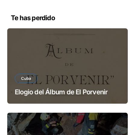
d
e
v
Te has perdido
í
d
e
o
Cuba
Elogio del Álbum de El Porvenir