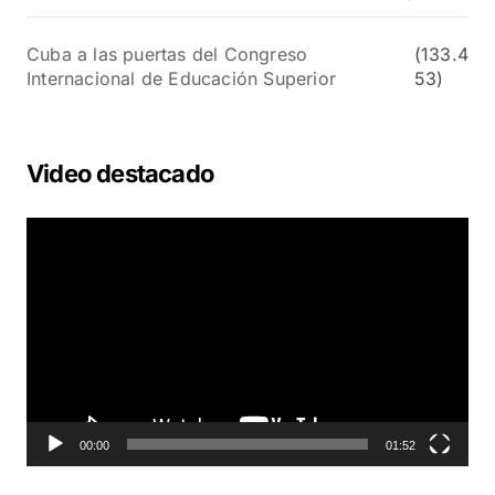
Cuba a las puertas del Congreso
(133.4
Internacional de Educación Superior
53)
Video destacado
R
e
p
r
o
d
u
c
t
o
00:00
01:52
r