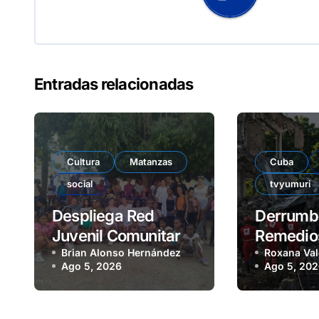
Entradas relacionadas
Cultura
Matanzas
Cuba
social
tvyumuri
Despliega Red
Derrumb
Juvenil Comunitaria
Remedio
jornada de impacto
Brian Alonso Hernández
varias p
Roxana Val
Ago 5, 2026
Ago 5, 20
social en barrio La
atrapad
Marina