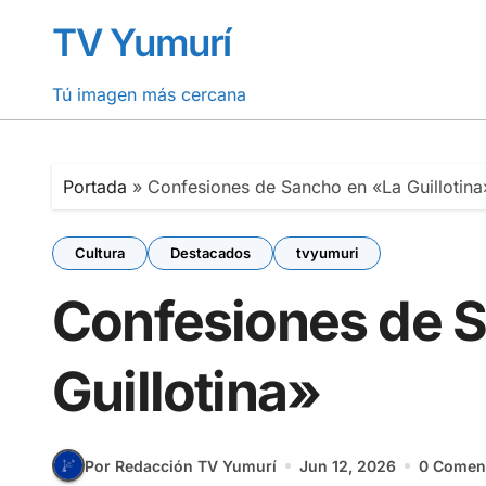
Saltar
TV Yumurí
al
contenido
Tú imagen más cercana
Portada
»
Confesiones de Sancho en «La Guillotina
Cultura
Destacados
tvyumuri
Confesiones de 
Guillotina»
Por Redacción TV Yumurí
Jun 12, 2026
0 Comen