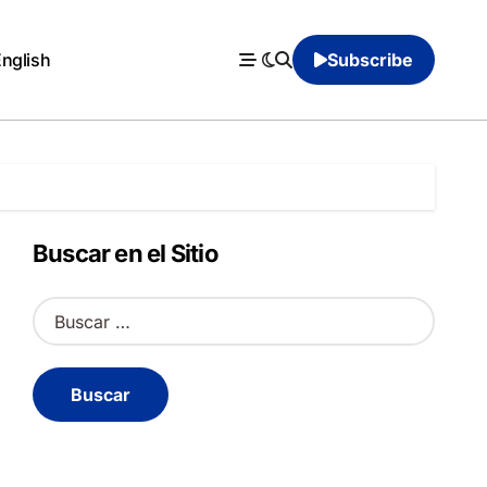
English
Subscribe
Buscar en el Sitio
B
u
s
c
a
r
: