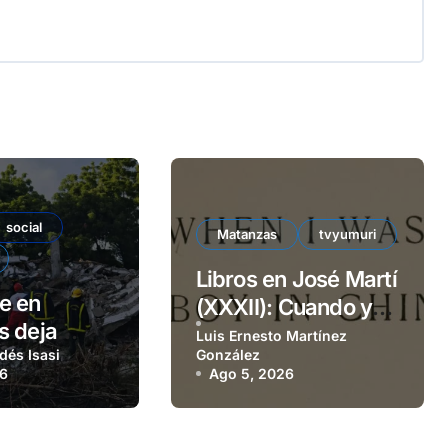
social
Matanzas
tvyumuri
Libros en José Martí
e en
(XXXII): Cuando yo
s deja
era niño
Luis Ernesto Martínez
ersonas
dés Isasi
González
26
Ago 5, 2026
as