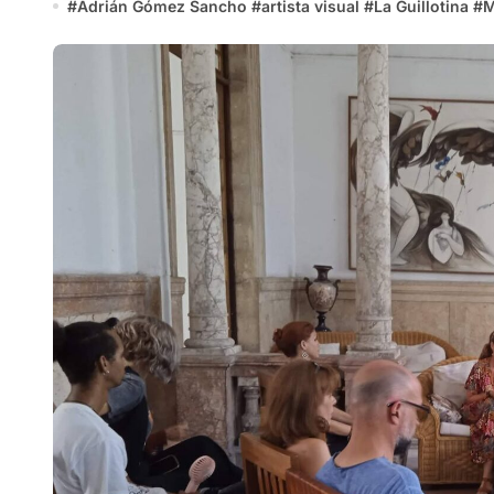
#
Adrián Gómez Sancho
#
artista visual
#
La Guillotina
#
M