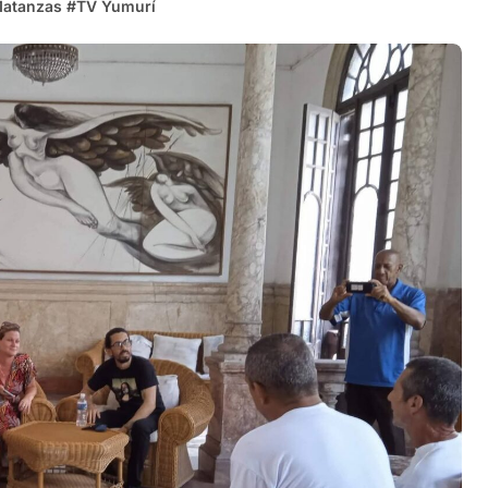
atanzas
#
TV Yumurí