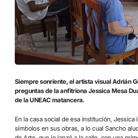
Siempre sonriente, el artista visual Adrián Gómez Sancho salió airoso ante las inquietas
preguntas de la anfitriona Jessica Mesa Duar
de la UNEAC matancera.
En la casa social de esa institución, Jessica 
símbolos en sus obras, a lo cual Sancho alud
de Arte, que lo lanzó a la calle, con una pri