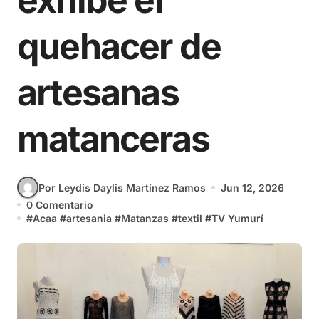
exhibe el
quehacer de
artesanas
matanceras
Por Leydis Daylis Martínez Ramos
Jun 12, 2026
0 Comentario
#
Acaa
#
artesania
#
Matanzas
#
textil
#
TV Yumurí