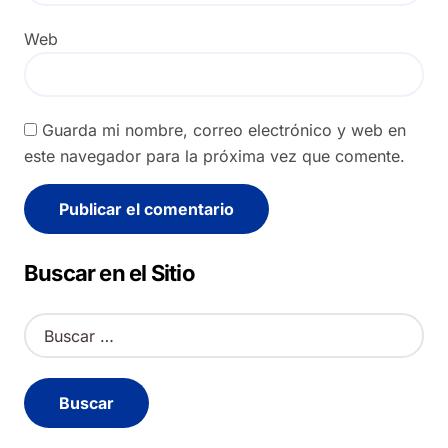
Web
Guarda mi nombre, correo electrónico y web en
este navegador para la próxima vez que comente.
Alternative:
Buscar en el Sitio
B
u
s
c
a
r