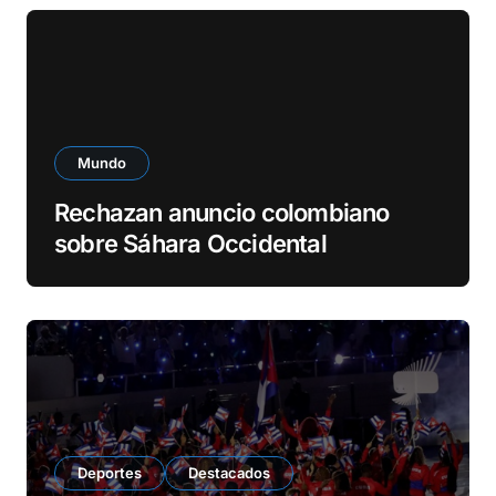
d
e
o
Mundo
Rechazan anuncio colombiano
sobre Sáhara Occidental
Deportes
Destacados