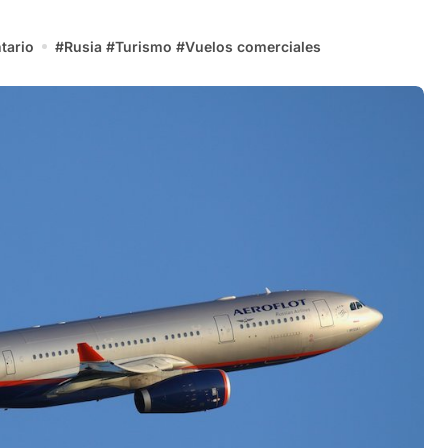
tario
#
Rusia
#
Turismo
#
Vuelos comerciales