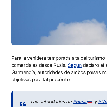
Para la venidera temporada alta del turismo en la isla, se prevé la incorporación de vuelos
comerciales desde Rusia.
Según
declaró el 
Garmendía, autoridades de ambos países man
objetivas para tal propósito.
Las autoridades de
#Rusia
y
#Cu