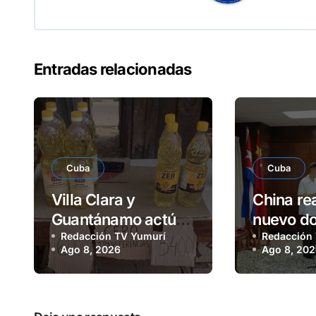
Entradas relacionadas
Cuba
Cuba
Villa Clara y
China rea
Guantánamo actúan
nuevo do
ante precios
Redacción TV Yumurí
000 sis
Redacción
Ago 8, 2026
Ago 8, 20
abusivos
fotovolta