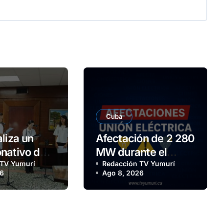
Cuba
liza un
Afectación de 2 280
nativo de 5
MW durante el
temas
 TV Yumurí
horario pico de este
Redacción TV Yumurí
26
Ago 8, 2026
icos
sábado