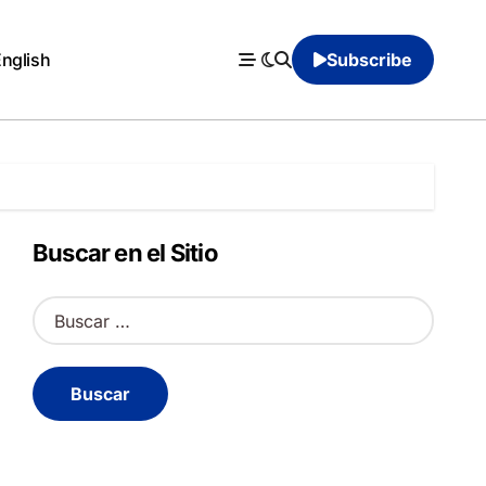
English
Subscribe
Buscar en el Sitio
B
u
s
c
a
r
: