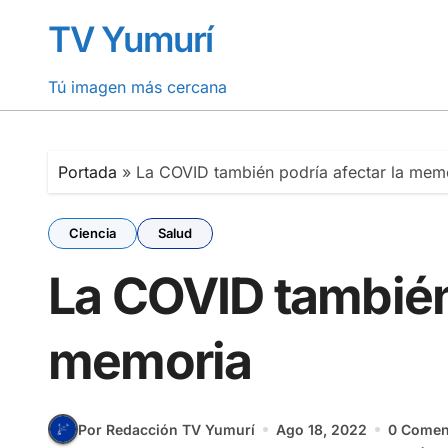
Saltar
TV Yumurí
al
contenido
Tú imagen más cercana
Portada
»
La COVID también podría afectar la mem
Ciencia
Salud
La COVID también 
memoria
Por Redacción TV Yumurí
Ago 18, 2022
0 Comen