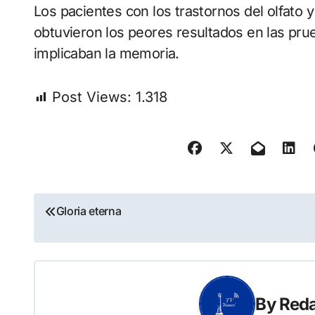
Los pacientes con los trastornos del olfato 
obtuvieron los peores resultados en las pr
implicaban la memoria.
Post Views:
1.318
Navegación
Gloria eterna
de
entradas
By
Reda