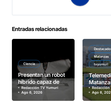
Entradas relacionadas
Destacado
Matanzas
Ciencia
tvyumuri
Presentan un robot
Telemedi
híbrido capaz de
Matanzas
volar y nadar
Redacción TV Yumurí
Redacción
benefici
Ago 6, 2026
Ago 6, 20
osada a