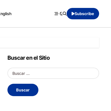
English
Subscribe
Buscar en el Sitio
B
u
s
c
a
r
: