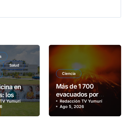
s
Salud
Ciencia
Más de 1 700
cina en
evacuados por
: los
 TV Yumurí
erupción del volcán
Redacción TV Yumurí
os de una
26
Ago 5, 2026
de Fuego
puesta