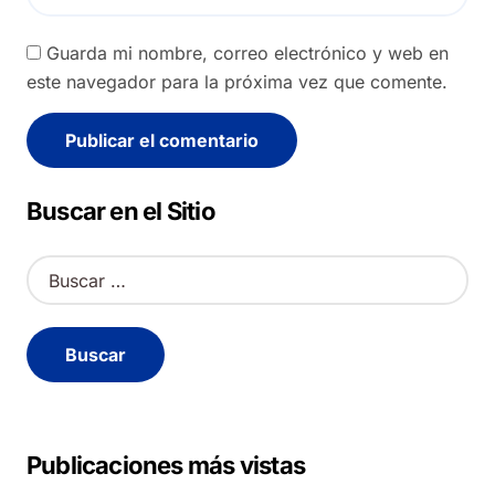
Guarda mi nombre, correo electrónico y web en
este navegador para la próxima vez que comente.
Alternative:
Buscar en el Sitio
B
u
s
c
a
r
:
Publicaciones más vistas