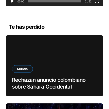
o
00:00
01:52
r
d
e
v
Te has perdido
í
d
e
o
Mundo
Rechazan anuncio colombiano
sobre Sáhara Occidental