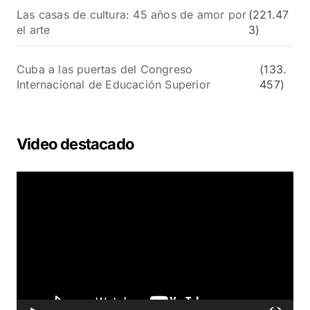
Las casas de cultura: 45 años de amor por
(221.47
el arte
3)
Cuba a las puertas del Congreso
(133.
Internacional de Educación Superior
457)
Video destacado
R
e
p
r
o
d
u
c
t