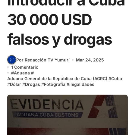
introducir a Cuba
30 000 USD
falsos y drogas
Por Redacción TV Yumurí
Mar 24, 2025
1 Comentario
#
Aduana
#
Aduana General de la República de Cuba (AGRC)
#
Cuba
#
Dólar
#
Drogas
#
Fotografía
#
ilegalidades