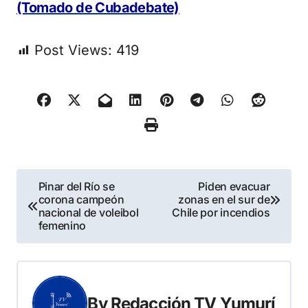
(Tomado de Cubadebate)
Post Views:
419
Navegación
Pinar del Río se
Piden evacuar
corona campeón
zonas en el sur de
de
nacional de voleibol
Chile por incendios
femenino
entradas
By
Redacción TV Yumurí