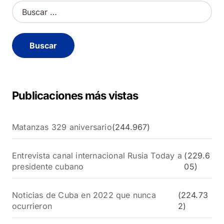
B
u
s
c
a
r
:
Publicaciones más vistas
Matanzas 329 aniversario
(244.967)
Entrevista canal internacional Rusia Today a
(229.6
presidente cubano
05)
Noticias de Cuba en 2022 que nunca
(224.73
ocurrieron
2)