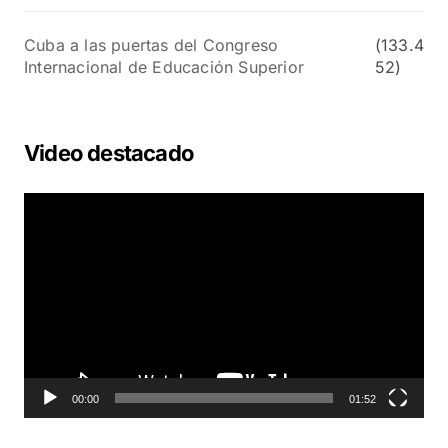
Cuba a las puertas del Congreso
(133.4
Internacional de Educación Superior
52)
Video destacado
R
e
p
r
o
d
u
c
t
o
00:00
01:52
r
d