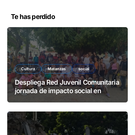
e
v
Te has perdido
í
d
e
o
Cultura
Matanzas
social
Despliega Red Juvenil Comunitaria
jornada de impacto social en
barrio La Marina