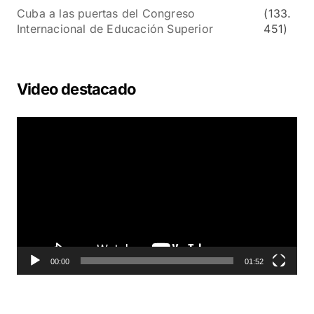
Cuba a las puertas del Congreso
(133.
Internacional de Educación Superior
451)
Video destacado
R
e
p
r
o
d
u
c
t
o
00:00
01:52
r
d
e