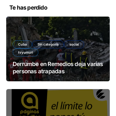
v
Te has perdido
í
d
e
o
Cuba
Sin categoría
social
tvyumuri
Derrumbe en Remedios deja varias
personas atrapadas