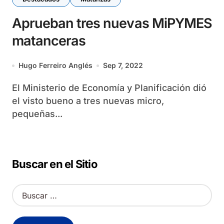
Aprueban tres nuevas MiPYMES
matanceras
Hugo Ferreiro Anglés
Sep 7, 2022
El Ministerio de Economía y Planificación dió
el visto bueno a tres nuevas micro,
pequeñas...
Buscar en el Sitio
B
u
s
c