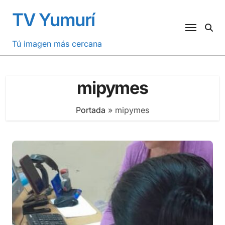
Saltar
TV Yumurí
al
contenido
Tú imagen más cercana
mipymes
Portada
»
mipymes