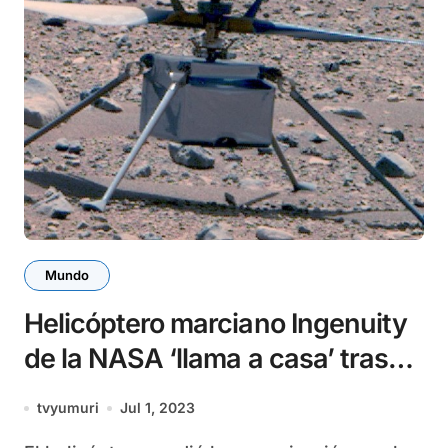
Mundo
Helicóptero marciano Ingenuity
de la NASA ‘llama a casa’ tras
dos meses sin contacto
tvyumuri
Jul 1, 2023