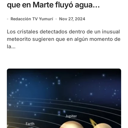
que en Marte fluyó agua
caliente en algún momento de
Redacción TV Yumurí
Nov 27, 2024
su historia
Los cristales detectados dentro de un inusual
meteorito sugieren que en algún momento de
la...