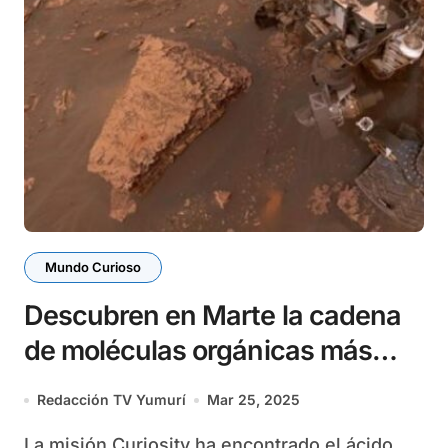
Mundo Curioso
Descubren en Marte la cadena
de moléculas orgánicas más
larga y antigua, con 3 700
Redacción TV Yumurí
Mar 25, 2025
millones de años
La misión Curiosity ha encontrado el ácido