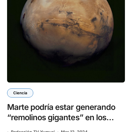
Ciencia
Marte podría estar generando
“remolinos gigantes” en los
océanos profundos de la Tierra
Redacción TV Yumurí
Mar 12, 2024