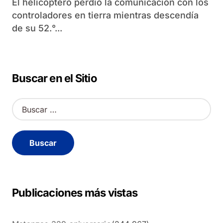
El helicóptero perdió la comunicación con los
controladores en tierra mientras descendía
de su 52.°...
Buscar en el Sitio
B
u
s
c
a
r
:
Publicaciones más vistas