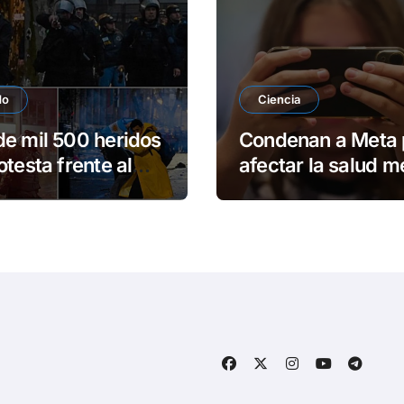
do
Ciencia
e mil 500 heridos
Condenan a Meta 
otesta frente al
afectar la salud m
eso argentino
de adolescentes