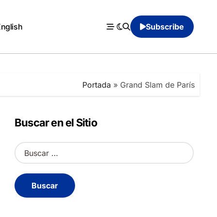
English
Subscribe
Portada
»
Grand Slam de París
Buscar en el Sitio
B
u
s
c
a
r
: