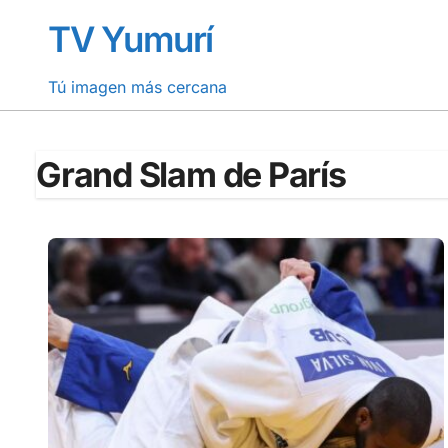
Saltar
TV Yumurí
al
contenido
Tú imagen más cercana
Grand Slam de París