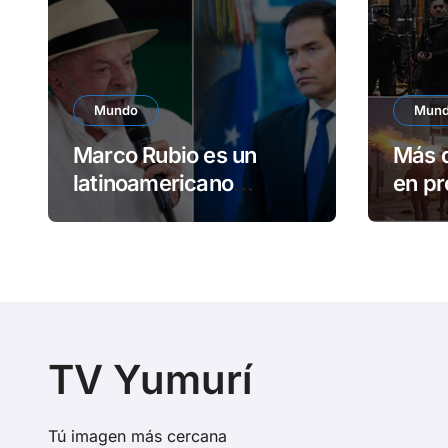
Mundo
Mun
Marco Rubio es un
Más d
latinoamericano
en pr
frustrado, afirma Lula
Congr
TV Yumurí
Tú imagen más cercana