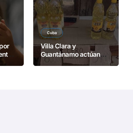
e
o
Cuba
por
Villa Clara y
ental
Guantánamo actúan
ante precios abusivos