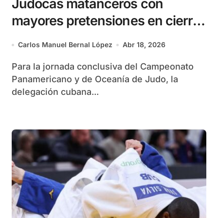
Judocas matanceros con
mayores pretensiones en cierre
del Campeonato Panamericano
Carlos Manuel Bernal López
Abr 18, 2026
y de Oceanía
Para la jornada conclusiva del Campeonato
Panamericano y de Oceanía de Judo, la
delegación cubana...