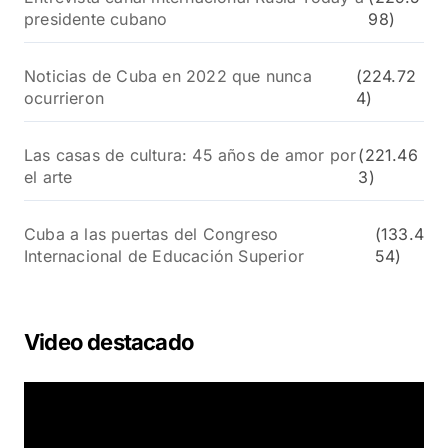
presidente cubano
98)
Noticias de Cuba en 2022 que nunca
(224.72
ocurrieron
4)
Las casas de cultura: 45 años de amor por
(221.46
el arte
3)
Cuba a las puertas del Congreso
(133.4
Internacional de Educación Superior
54)
Video destacado
R
e
p