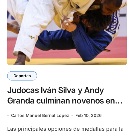
Deportes
Judocas Iván Silva y Andy
Granda culminan novenos en
Grand Slam de París 2026
Carlos Manuel Bernal López
Feb 10, 2026
Las principales opciones de medallas para la