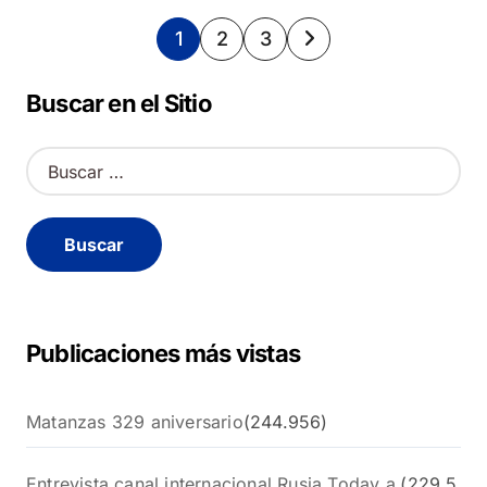
Paginación
1
2
3
de
Buscar en el Sitio
entradas
B
u
s
c
a
r
:
Publicaciones más vistas
Matanzas 329 aniversario
(244.956)
Entrevista canal internacional Rusia Today a
(229.5