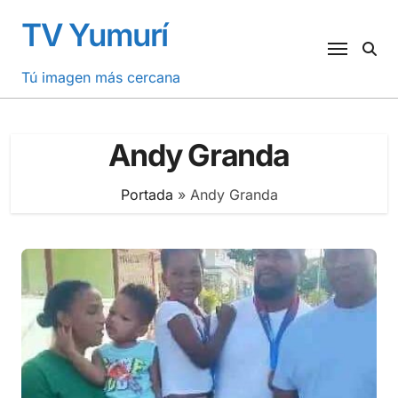
Saltar
TV Yumurí
al
contenido
Tú imagen más cercana
Andy Granda
Portada
»
Andy Granda