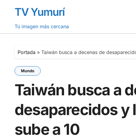
Saltar
TV Yumurí
al
contenido
Tú imagen más cercana
Portada
»
Taiwán busca a decenas de desaparecidos
Mundo
Taiwán busca a 
desaparecidos y l
sube a 10