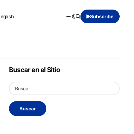
English
Subscribe
Buscar en el Sitio
B
u
s
c
a
r
: