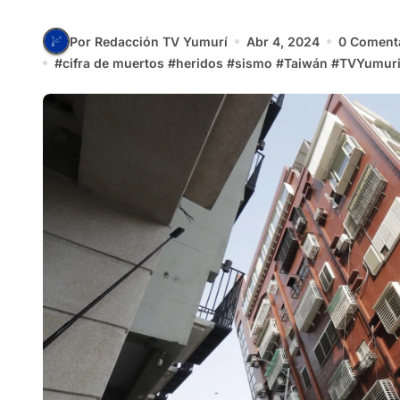
Por Redacción TV Yumurí
Abr 4, 2024
0 Coment
#
cifra de muertos
#
heridos
#
sismo
#
Taiwán
#
TVYumur