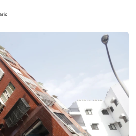
ario
i