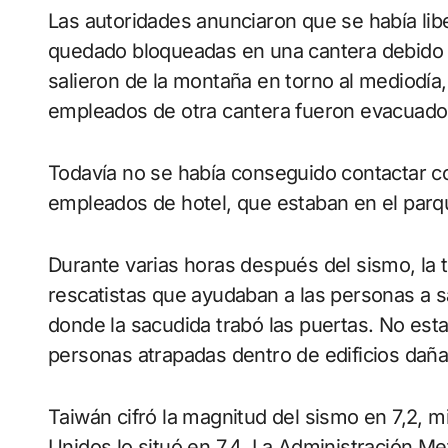
Las autoridades anunciaron que se había li
quedado bloqueadas en una cantera debido 
salieron de la montaña en torno al mediodía,
empleados de otra cantera fueron evacuados
Todavía no se había conseguido contactar con unas 40 personas, en su mayoría
empleados de hotel, que estaban en el parq
Durante varias horas después del sismo, la 
rescatistas que ayudaban a las personas a sa
donde la sacudida trabó las puertas. No est
personas atrapadas dentro de edificios dañ
Taiwán cifró la magnitud del sismo en 7,2, m
Unidos lo situó en 7,4. La Administración M