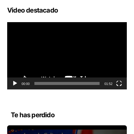
Video destacado
R
e
p
r
o
d
u
c
t
o
00:00
01:52
r
d
e
v
Te has perdido
í
d
e