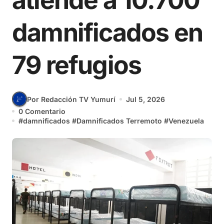
atiende a 10.700
damnificados en
79 refugios
Por Redacción TV Yumurí
Jul 5, 2026
0 Comentario
#
damnificados
#
Damnificados Terremoto
#
Venezuela