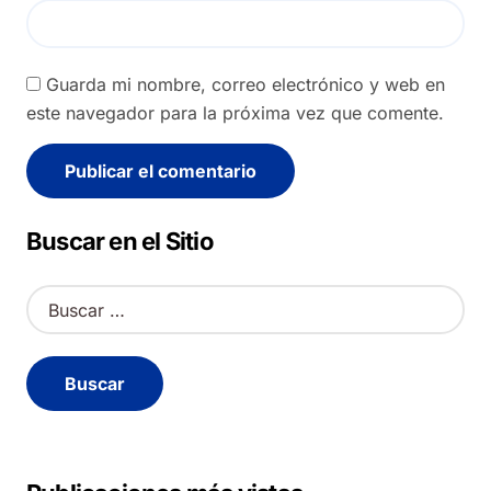
Guarda mi nombre, correo electrónico y web en
este navegador para la próxima vez que comente.
Alternative:
Buscar en el Sitio
B
u
s
c
a
r
: