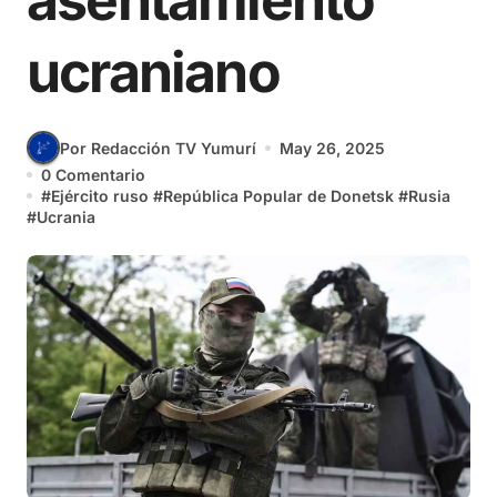
asentamiento
ucraniano
Por Redacción TV Yumurí
May 26, 2025
0 Comentario
#
Ejército ruso
#
República Popular de Donetsk
#
Rusia
#
Ucrania