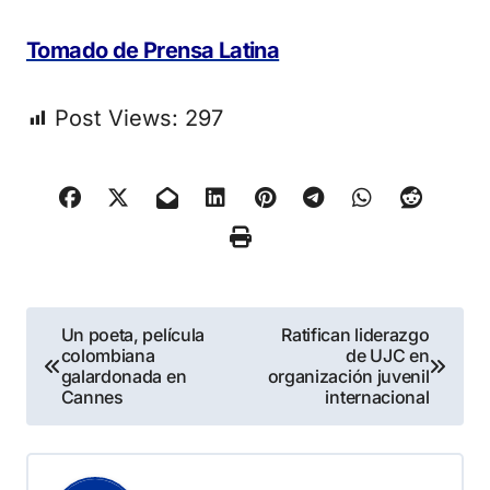
Tomado de Prensa Latina
Post Views:
297
Navegación
Un poeta, película
Ratifican liderazgo
colombiana
de UJC en
de
galardonada en
organización juvenil
Cannes
internacional
entradas