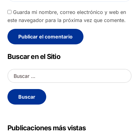
Guarda mi nombre, correo electrónico y web en
este navegador para la próxima vez que comente.
Alternative:
Buscar en el Sitio
B
u
s
c
a
r
:
Publicaciones más vistas