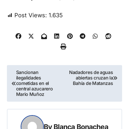
Post Views:
1.635
Navegación
Sancionan
Nadadores de aguas
ilegalidades
abiertas cruzan la
de
cometidas en el
Bahía de Matanzas
central azucarero
entradas
Mario Muñoz
By
Blanca Bonachea