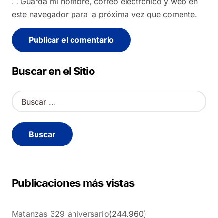
Guarda mi nombre, correo electrónico y web en
este navegador para la próxima vez que comente.
Alternative:
Buscar en el Sitio
B
u
s
c
a
r
:
Publicaciones más vistas
Matanzas 329 aniversario
(244.960)