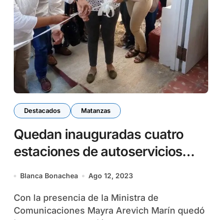
Destacados
Matanzas
Quedan inauguradas cuatro
estaciones de autoservicios
digitales en municipio Cárdenas
Blanca Bonachea
Ago 12, 2023
Con la presencia de la Ministra de
Comunicaciones Mayra Arevich Marín quedó