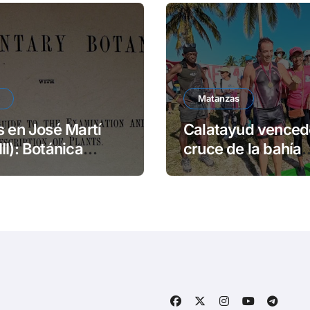
Matanzas
s en José Martí
Calatayud venced
II): Botánica
cruce de la bahía
ntal
matancera