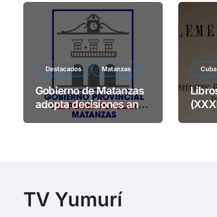
Destacados
Matanzas
Cuba
Gobierno de Matanzas
Libro
adopta decisiones ante
(XXXI
precios abusivos
eleme
TV Yumurí