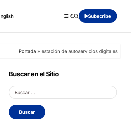
English
Subscribe
Portada
»
estación de autoservicios digitales
Buscar en el Sitio
B
u
s
c
a
r
: