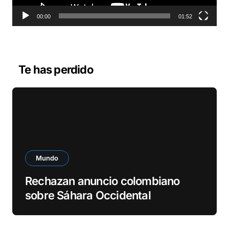
t
o
00:00
01:52
r
d
e
v
Te has perdido
í
d
e
o
Mundo
Rechazan anuncio colombiano
sobre Sáhara Occidental