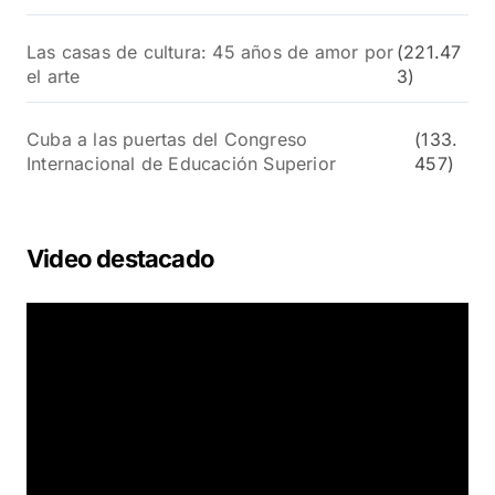
Las casas de cultura: 45 años de amor por
(221.47
el arte
3)
Cuba a las puertas del Congreso
(133.
Internacional de Educación Superior
457)
Video destacado
R
e
p
r
o
d
u
c