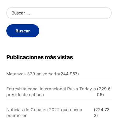
B
u
s
c
a
r
:
Publicaciones más vistas
Matanzas 329 aniversario
(244.967)
Entrevista canal internacional Rusia Today a
(229.6
presidente cubano
05)
Noticias de Cuba en 2022 que nunca
(224.73
ocurrieron
2)