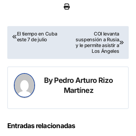
Navegación
El tiempo en Cuba
COI levanta
este 7 de julio
suspensión a Rusia
de
y le permite asistir a
Los Ángeles
entradas
By
Pedro Arturo Rizo
Martínez
Entradas relacionadas