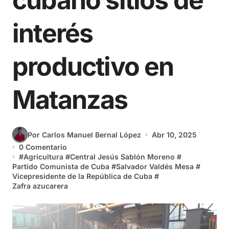
cubano sitios de
interés
productivo en
Matanzas
Por Carlos Manuel Bernal López
Abr 10, 2025
0 Comentario
#
Agricultura
#
Central Jesús Sablón Moreno
#
Partido Comunista de Cuba
#
Salvador Valdés Mesa
#
Vicepresidente de la República de Cuba
#
Zafra azucarera