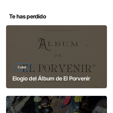
d
e
v
Te has perdido
í
d
e
o
Cuba
Elogio del Álbum de El Porvenir