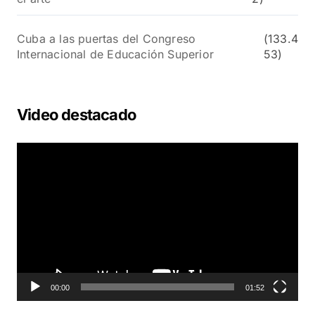
Cuba a las puertas del Congreso
(133.4
Internacional de Educación Superior
53)
Video destacado
R
e
p
r
o
d
u
c
t
o
00:00
01:52
r