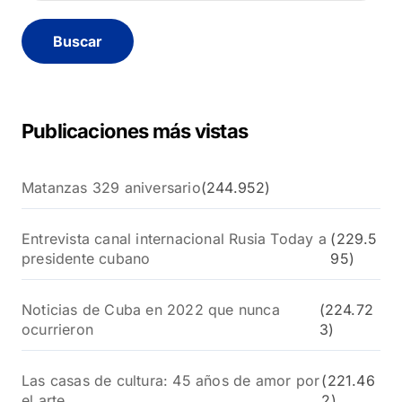
s
c
a
r
:
Publicaciones más vistas
Matanzas 329 aniversario
(244.952)
Entrevista canal internacional Rusia Today a
(229.5
presidente cubano
95)
Noticias de Cuba en 2022 que nunca
(224.72
ocurrieron
3)
Las casas de cultura: 45 años de amor por
(221.46
el arte
2)