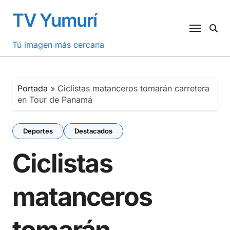
Saltar
TV Yumurí
al
contenido
Tú imagen más cercana
Portada
»
Ciclistas matanceros tomarán carretera
en Tour de Panamá
Deportes
Destacados
Ciclistas
matanceros