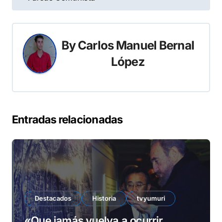
entradas
By
Carlos Manuel Bernal
López
Entradas relacionadas
Destacados
Historia
tvyumuri
«Que jamás vuelva a ocurrir