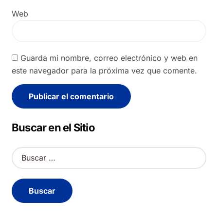
Web
Guarda mi nombre, correo electrónico y web en
este navegador para la próxima vez que comente.
Alternative:
Buscar en el Sitio
B
u
s
c
a
r
: