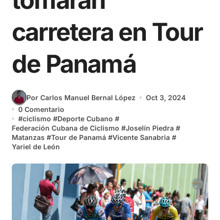
tomarán
carretera en Tour
de Panamá
Por Carlos Manuel Bernal López
Oct 3, 2024
0 Comentario
#
ciclismo
#
Deporte Cubano
#
Federación Cubana de Ciclismo
#
Joselín Piedra
#
Matanzas
#
Tour de Panamá
#
Vicente Sanabria
#
Yariel de León