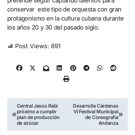
pretende seguir captando talentos para
conservar este tipo de orquesta con gran
protagonismo en la cultura cubana durante
los años 20 y 30 del pasado siglo.
Post Views:
891
Navegación
Central Jesús Rabí
Desarrolla Cárdenas
próximo a cumplir
VI Festival Municipal
de
plan de producción
de Coreografía
de azúcar
Andanza
entradas