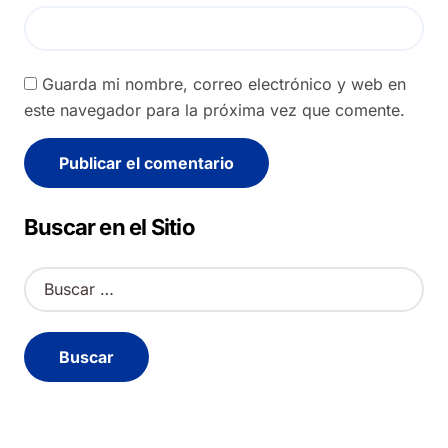
Guarda mi nombre, correo electrónico y web en
este navegador para la próxima vez que comente.
Alternative:
Buscar en el Sitio
B
u
s
c
a
r
: