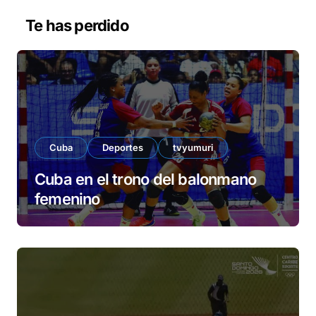
e
v
Te has perdido
í
d
e
o
Cuba
Deportes
tvyumuri
Cuba en el trono del balonmano
femenino