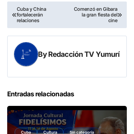
Navegación
Cuba y China
Comenzó en Gibara
fortalecerán
la gran fiesta del
de
relaciones
cine
entradas
By
Redacción TV Yumurí
Entradas relacionadas
Cuba
Cultura
Sin categoría