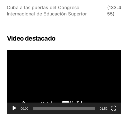
Cuba a las puertas del Congreso
(133.4
Internacional de Educación Superior
55)
Video destacado
R
e
p
r
o
d
u
c
t
o
00:00
01:52
r
d